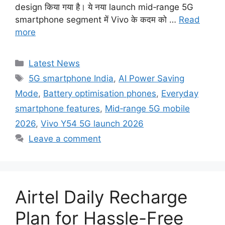
design किया गया है। ये नया launch mid‑range 5G
smartphone segment में Vivo के कदम को …
Read
more
Categories
Latest News
Tags
5G smartphone India
,
AI Power Saving
Mode
,
Battery optimisation phones
,
Everyday
smartphone features
,
Mid‑range 5G mobile
2026
,
Vivo Y54 5G launch 2026
Leave a comment
Airtel Daily Recharge
Plan for Hassle-Free