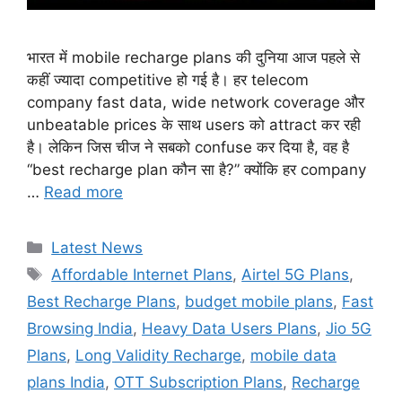
भारत में mobile recharge plans की दुनिया आज पहले से
कहीं ज्यादा competitive हो गई है। हर telecom
company fast data, wide network coverage और
unbeatable prices के साथ users को attract कर रही
है। लेकिन जिस चीज ने सबको confuse कर दिया है, वह है
“best recharge plan कौन सा है?” क्योंकि हर company
…
Read more
Categories
Latest News
Tags
Affordable Internet Plans
,
Airtel 5G Plans
,
Best Recharge Plans
,
budget mobile plans
,
Fast
Browsing India
,
Heavy Data Users Plans
,
Jio 5G
Plans
,
Long Validity Recharge
,
mobile data
plans India
,
OTT Subscription Plans
,
Recharge