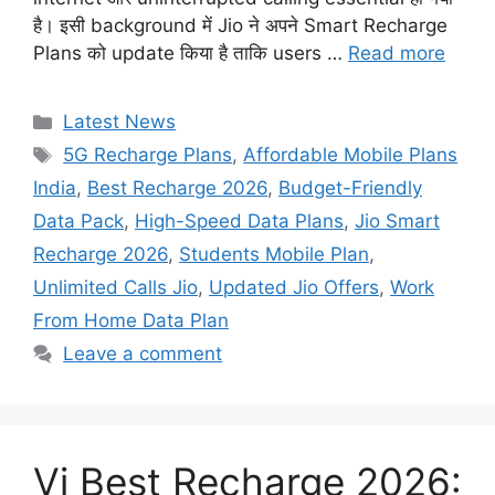
है। इसी background में Jio ने अपने Smart Recharge
Plans को update किया है ताकि users …
Read more
Categories
Latest News
Tags
5G Recharge Plans
,
Affordable Mobile Plans
India
,
Best Recharge 2026
,
Budget-Friendly
Data Pack
,
High-Speed Data Plans
,
Jio Smart
Recharge 2026
,
Students Mobile Plan
,
Unlimited Calls Jio
,
Updated Jio Offers
,
Work
From Home Data Plan
Leave a comment
Vi Best Recharge 2026: