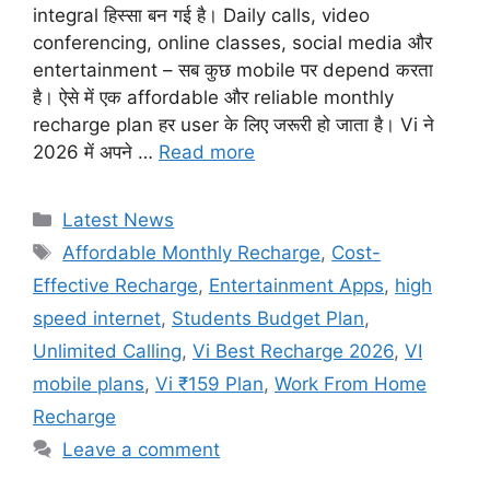
integral हिस्सा बन गई है। Daily calls, video
conferencing, online classes, social media और
entertainment – सब कुछ mobile पर depend करता
है। ऐसे में एक affordable और reliable monthly
recharge plan हर user के लिए जरूरी हो जाता है। Vi ने
2026 में अपने …
Read more
Categories
Latest News
Tags
Affordable Monthly Recharge
,
Cost-
Effective Recharge
,
Entertainment Apps
,
high
speed internet
,
Students Budget Plan
,
Unlimited Calling
,
Vi Best Recharge 2026
,
VI
mobile plans
,
Vi ₹159 Plan
,
Work From Home
Recharge
Leave a comment