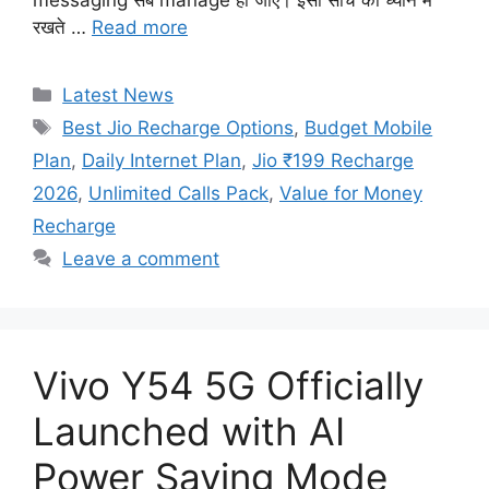
रखते …
Read more
Categories
Latest News
Tags
Best Jio Recharge Options
,
Budget Mobile
Plan
,
Daily Internet Plan
,
Jio ₹199 Recharge
2026
,
Unlimited Calls Pack
,
Value for Money
Recharge
Leave a comment
Vivo Y54 5G Officially
Launched with AI
Power Saving Mode