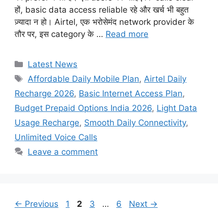
हों, basic data access reliable रहे और खर्च भी बहुत
ज़्यादा न हो। Airtel, एक भरोसेमंद network provider के
तौर पर, इस category के …
Read more
Categories
Latest News
Tags
Affordable Daily Mobile Plan
,
Airtel Daily
Recharge 2026
,
Basic Internet Access Plan
,
Budget Prepaid Options India 2026
,
Light Data
Usage Recharge
,
Smooth Daily Connectivity
,
Unlimited Voice Calls
Leave a comment
Page
Page
Page
Page
←
Previous
1
2
3
…
6
Next
→