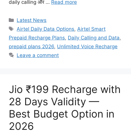
daily calling और …
Read more
Categories
Latest News
Tags
Airtel Daily Data Options
,
Airtel Smart
Prepaid Recharge Plans
,
Daily Calling and Data
,
prepaid plans 2026
,
Unlimited Voice Recharge
Leave a comment
Jio ₹199 Recharge with
28 Days Validity —
Best Budget Option in
2026