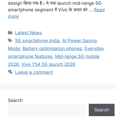
design किया गया है। ये नया launch mid‑range 5G
smartphone segment में Vivo के कदम को …
Read
more
Categories
Latest News
Tags
5G smartphone India
,
AI Power Saving
Mode
,
Battery optimisation phones
,
Everyday
smartphone features
,
Mid‑range 5G mobile
2026
,
Vivo Y54 5G launch 2026
Leave a comment
Search
Search