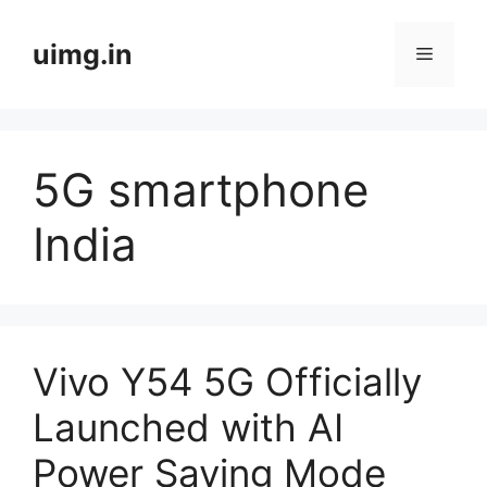
Skip
to
uimg.in
Menu
content
5G smartphone
India
Vivo Y54 5G Officially
Launched with AI
Power Saving Mode