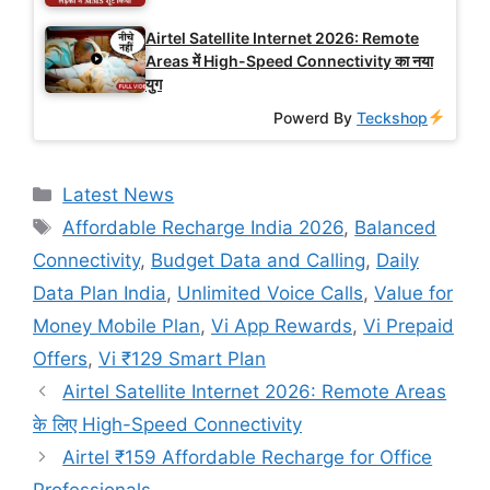
Airtel Satellite Internet 2026: Remote
Areas में High-Speed Connectivity का नया
युग
Powerd By
Teckshop
Categories
Latest News
Tags
Affordable Recharge India 2026
,
Balanced
Connectivity
,
Budget Data and Calling
,
Daily
Data Plan India
,
Unlimited Voice Calls
,
Value for
Money Mobile Plan
,
Vi App Rewards
,
Vi Prepaid
Offers
,
Vi ₹129 Smart Plan
Airtel Satellite Internet 2026: Remote Areas
के लिए High-Speed Connectivity
Airtel ₹159 Affordable Recharge for Office
Professionals