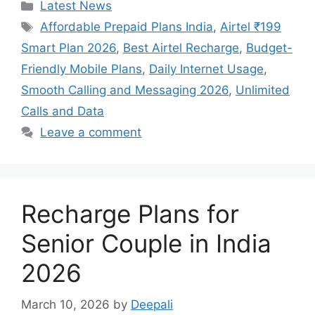
Categories
Latest News
Tags
Affordable Prepaid Plans India
,
Airtel ₹199
Smart Plan 2026
,
Best Airtel Recharge
,
Budget-
Friendly Mobile Plans
,
Daily Internet Usage
,
Smooth Calling and Messaging 2026
,
Unlimited
Calls and Data
Leave a comment
Recharge Plans for
Senior Couple in India
2026
March 10, 2026
by
Deepali