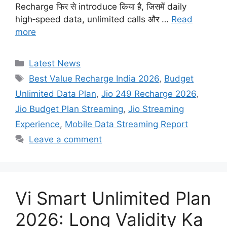
Recharge फिर से introduce किया है, जिसमें daily
high‑speed data, unlimited calls और …
Read
more
Categories
Latest News
Tags
Best Value Recharge India 2026
,
Budget
Unlimited Data Plan
,
Jio 249 Recharge 2026
,
Jio Budget Plan Streaming
,
Jio Streaming
Experience
,
Mobile Data Streaming Report
Leave a comment
Vi Smart Unlimited Plan
2026: Long Validity Ka