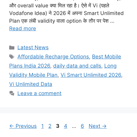
और overall value क्या मिल रहा है। ऐसे में Vi (पहले
Vodafone Idea) ने 2026 में अपना Smart Unlimited
Plan एक लंबी validity वाला option के तौर पर पेश …
Read more
Categories
Latest News
Tags
Affordable Recharge Options
,
Best Mobile
Plans India 2026
,
daily data and calls
,
Long
Validity Mobile Plan
,
Vi Smart Unlimited 2026
,
Vi Unlimited Data
Leave a comment
Page
Page
Page
Page
Page
←
Previous
1
2
3
4
…
6
Next
→