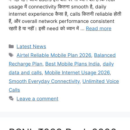
usage में connectivity कितना smooth है, daily
internet experience कैसा है, calls कितनी reliable होती
हैं, और overall network performance consistent
रहती है या नहीं। इसी need को ध्यान में …
Read more
Categories
Latest News
Tags
Airtel Reliable Mobile Plan 2026
,
Balanced
Recharge Plan
,
Best Mobile Plans India
,
daily
data and calls
,
Mobile Internet Usage 2026
,
Smooth Everyday Connectivity
,
Unlimited Voice
Calls
Leave a comment