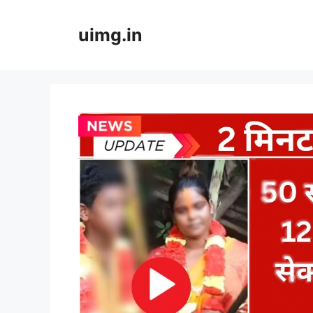
Skip
to
uimg.in
content