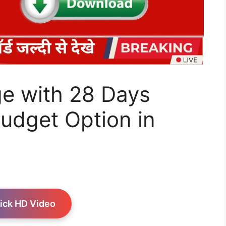
ge with 28 Days
Budget Option in
ick HD Video