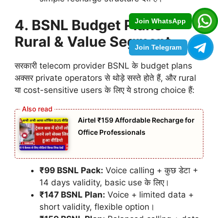
4. BSNL Budget Plans –
Join WhatsApp
Rural & Value Segment
Join Telegram
सरकारी telecom provider BSNL के budget plans
अक्सर private operators से थोड़े सस्ते होते हैं, और rural
या cost-sensitive users के लिए ये strong choice हैं:
Airtel ₹159 Affordable Recharge for
Office Professionals
₹99 BSNL Pack:
Voice calling + कुछ डेटा +
14 days validity, basic use के लिए।
₹147 BSNL Plan:
Voice + limited data +
short validity, flexible option।