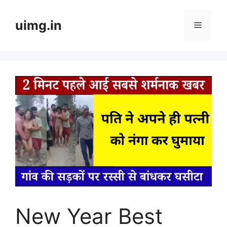
Skip
to
uimg.in
Menu
content
New Year Best