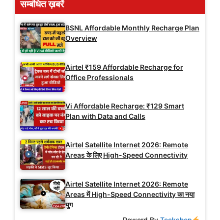
सम्बंधित ख़बरें
BSNL Affordable Monthly Recharge Plan
Overview
Airtel ₹159 Affordable Recharge for
Office Professionals
Vi Affordable Recharge: ₹129 Smart
Plan with Data and Calls
Airtel Satellite Internet 2026: Remote
Areas के लिए High-Speed Connectivity
Airtel Satellite Internet 2026: Remote
Areas में High-Speed Connectivity का नया
युग
Powerd By
Teckshop