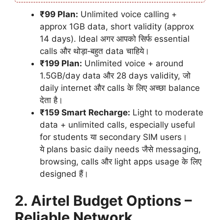
₹99 Plan:
Unlimited voice calling +
approx 1GB data, short validity (approx
14 days). Ideal अगर आपको सिर्फ essential
calls और थोड़ा‑बहुत data चाहिये।
₹199 Plan:
Unlimited voice + around
1.5GB/day data और 28 days validity, जो
daily internet और calls के लिए अच्छा balance
देता है।
₹159 Smart Recharge:
Light to moderate
data + unlimited calls, especially useful
for students या secondary SIM users।
ये plans basic daily needs जैसे messaging,
browsing, calls और light apps usage के लिए
designed हैं।
2. Airtel Budget Options –
Reliable Network