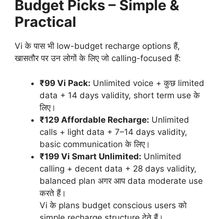
Budget Picks – Simple &
Practical
Vi के पास भी low-budget recharge options हैं,
खासतौर पर उन लोगों के लिए जो calling-focused हैं:
₹99 Vi Pack:
Unlimited voice + कुछ limited
data + 14 days validity, short term use के
लिए।
₹129 Affordable Recharge:
Unlimited
calls + light data + 7–14 days validity,
basic communication के लिए।
₹199 Vi Smart Unlimited:
Unlimited
calling + decent data + 28 days validity,
balanced plan अगर आप data moderate use
करते हैं।
Vi के plans budget conscious users को
simple recharge structure देते हैं।