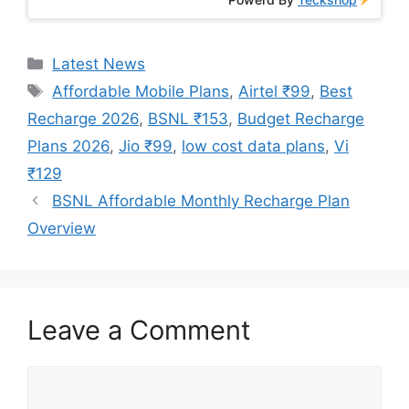
Categories
Latest News
Tags
Affordable Mobile Plans
,
Airtel ₹99
,
Best
Recharge 2026
,
BSNL ₹153
,
Budget Recharge
Plans 2026
,
Jio ₹99
,
low cost data plans
,
Vi
₹129
BSNL Affordable Monthly Recharge Plan
Overview
Leave a Comment
Comment