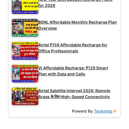
for 2026
BSNL Affordable Monthly Recharge Plan
Overview
Airtel ₹159 Affordable Recharge for
Office Professionals
Vi Affordable Recharge: ₹129 Smart
Plan with Data and Calls
Airtel Satellite Internet 2026: Remote
Areas के लिए High-Speed Connectivity
Powerd By
Teckshop