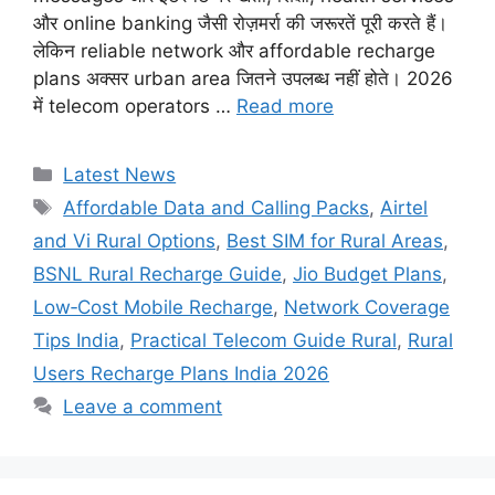
और online banking जैसी रोज़मर्रा की जरूरतें पूरी करते हैं।
लेकिन reliable network और affordable recharge
plans अक्सर urban area जितने उपलब्ध नहीं होते। 2026
में telecom operators …
Read more
Categories
Latest News
Tags
Affordable Data and Calling Packs
,
Airtel
and Vi Rural Options
,
Best SIM for Rural Areas
,
BSNL Rural Recharge Guide
,
Jio Budget Plans
,
Low‑Cost Mobile Recharge
,
Network Coverage
Tips India
,
Practical Telecom Guide Rural
,
Rural
Users Recharge Plans India 2026
Leave a comment