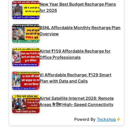
New Year Best Budget Recharge Plans
for 2026
BSNL Affordable Monthly Recharge Plan
Overview
Airtel ₹159 Affordable Recharge for
Office Professionals
Vi Affordable Recharge: ₹129 Smart
Plan with Data and Calls
Airtel Satellite Internet 2026: Remote
Areas के लिए High-Speed Connectivity
Powerd By
Teckshop