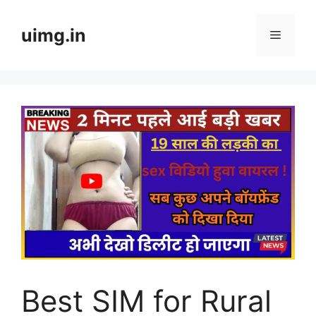
Skip
to
uimg.in
Menu
content
Best SIM for Rural