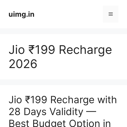
Skip
to
uimg.in
Menu
content
Jio ₹199 Recharge
2026
Jio ₹199 Recharge with
28 Days Validity —
Best Budget Option in