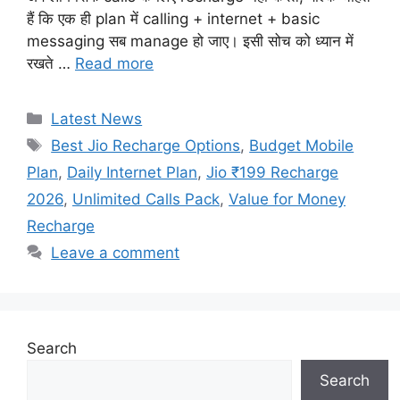
हैं कि एक ही plan में calling + internet + basic
messaging सब manage हो जाए। इसी सोच को ध्यान में
रखते …
Read more
Categories
Latest News
Tags
Best Jio Recharge Options
,
Budget Mobile
Plan
,
Daily Internet Plan
,
Jio ₹199 Recharge
2026
,
Unlimited Calls Pack
,
Value for Money
Recharge
Leave a comment
Search
Search