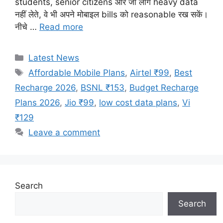
students, senior citizens और जो लोग heavy data
नहीं लेते, वे भी अपने मोबाइल bills को reasonable रख सकें।
नीचे …
Read more
Categories
Latest News
Tags
Affordable Mobile Plans
,
Airtel ₹99
,
Best
Recharge 2026
,
BSNL ₹153
,
Budget Recharge
Plans 2026
,
Jio ₹99
,
low cost data plans
,
Vi
₹129
Leave a comment
Search
Search