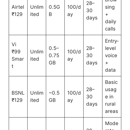
28–
Airtel
Unlim
0.5G
100/d
sing
30
₹129
ited
B
ay
+
days
daily
calls
Entry‑
Vi
0.5–
28–
level
₹99
Unlim
100/d
0.75
30
voice
Smar
ited
ay
GB
days
+
t
data
Basic
28–
usag
BSNL
Unlim
~0.5
100/d
30
e in
₹129
ited
GB
ay
days
rural
areas
Mode