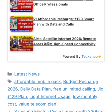
Office Professionals
Vi Affordable Recharge: ₹129 Smart
Plan with Data and Calls
Airtel Satellite Internet 2026: Remote
Areas के लिए High-Speed Connectivity
Powerd By
Teckshop
Categories
Latest News
Tags
affordable mobile pack
,
Budget Recharge
2026
,
Daily Data Plan
,
free unlimited calling
,
Jio
₹129 Plan
,
Light Internet Usage
,
low monthly
cost
,
value telecom plan
Samsung Electric Cycle Launch with 320km