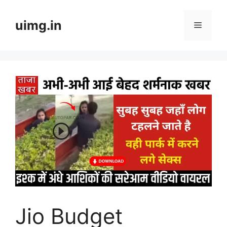
Skip
to
uimg.in
Menu
content
Jio Budget