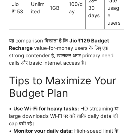
28–
rate
Jio
Unlim
100/d
1GB
30
usag
₹153
ited
ay
days
e
users
यह comparison दिखाता है कि
Jio ₹129 Budget
Recharge
value‑for‑money users के लिए एक
strong contender है, खासकर अगर primary need
calls और basic internet access है।
Tips to Maximize Your
Budget Plan
•
Use Wi‑Fi for heavy tasks:
HD streaming या
large downloads Wi‑Fi पर करें ताकि daily data की
cap बची रहे।
•
Monitor your daily data:
High‑speed limit के